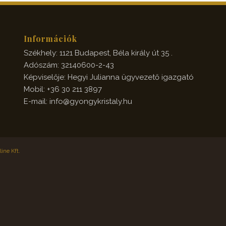
Információk
Székhely: 1121 Budapest, Béla király út 35 .
Adószám: 32140600-2-43
Képviselője: Hegyi Julianna ügyvezető igazgató
Mobil: +36 30 211 3897
E-mail: info@gyongykristaly.hu
ine Kft.