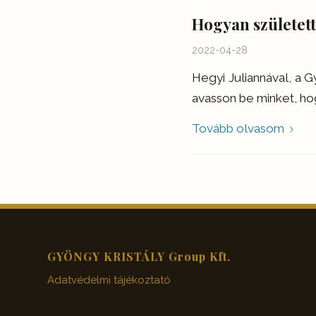
Hogyan születet
2022-04-28
Hegyi Juliannával, a 
avasson be minket, hog
Tovább olvasom
GYÖNGY KRISTÁLY Group Kft.
Adatvédelmi tájékoztató