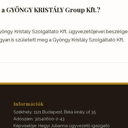
t a GYÖNGY KRISTÁLY Group Kft.?
Gyöngy Kristály Szolgáltató Kft. ügyvezetőjével beszélg
yan is született meg a Gyöngy Kristály Szolgáltató Kft.
Információk
Székhely: 1121 Budapest, Béla király út 35 .
Adószám: 32140600-2-43
Képviselője: Hegyi Julianna ügyvezető igazgató