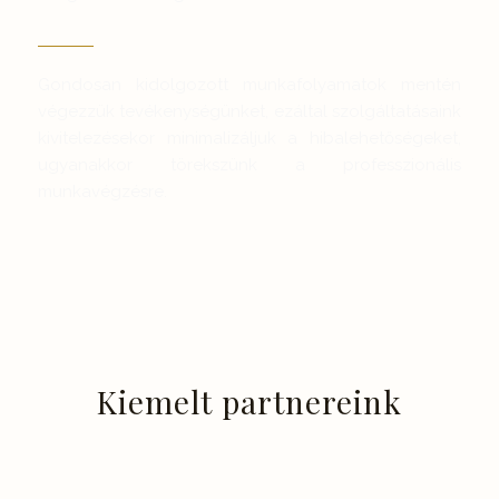
Gondosan kidolgozott munkafolyamatok mentén
végezzük tevékenységünket, ezáltal szolgáltatásaink
kivitelezésekor minimalizáljuk a hibalehetőségeket,
ugyanakkor törekszünk a professzionális
munkavégzésre.
Kiemelt partnereink