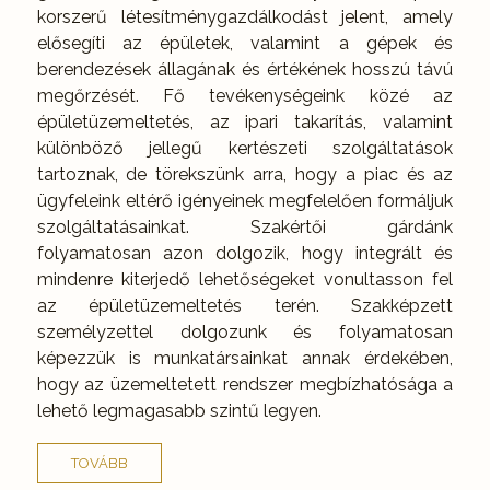
korszerű létesítménygazdálkodást jelent, amely
elősegíti az épületek, valamint a gépek és
berendezések állagának és értékének hosszú távú
megőrzését. Fő tevékenységeink közé az
épületüzemeltetés, az ipari takarítás, valamint
különböző jellegű kertészeti szolgáltatások
tartoznak, de törekszünk arra, hogy a piac és az
ügyfeleink eltérő igényeinek megfelelően formáljuk
szolgáltatásainkat. Szakértői gárdánk
folyamatosan azon dolgozik, hogy integrált és
mindenre kiterjedő lehetőségeket vonultasson fel
az épületüzemeltetés terén. Szakképzett
személyzettel dolgozunk és folyamatosan
képezzük is munkatársainkat annak érdekében,
hogy az üzemeltetett rendszer megbízhatósága a
lehető legmagasabb szintű legyen.
TOVÁBB