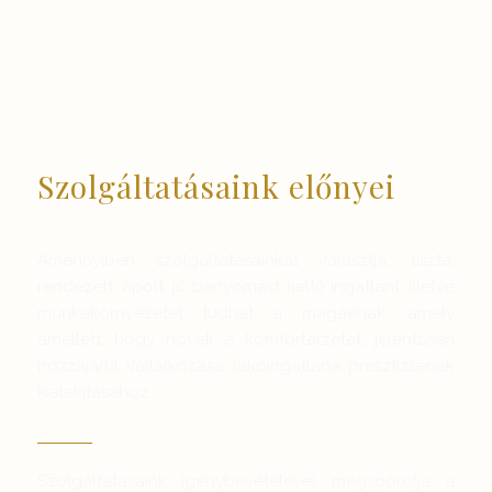
Szolgáltatásaink előnyei
Amennyiben szolgáltatásainkat választja, tiszta,
rendezett, ápolt, jó benyomást keltő ingatlant, illetve
munkakörnyezetet tudhat a magáénak, amely
amellett, hogy növeli a komfortérzetet, jelentősen
hozzájárul Vállalkozása lakóingatlana presztízsének
kialakításához.
Szolgáltatásaink igénybevételével megspórolja a