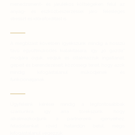
menedzsment- és járulékos költségeken felül az
anyag- és eszközbeszerzéssel járó felesleges
stresszt és időráfordítást is.
A megbízást követően igyekszünk mindig a hosszú
távú együttműködés kialakítására, így „jó gazda”
módjára óvjuk, védjük és oltalmazzuk ingatlanát,
gépeit és berendezéseit, közösségi tereit, hogy azok
mindig kifogástalanul működjenek és
funkcionáljanak.
Ügyfeleink kérései mindig a legfontosabbak
számunkra, így arra törekszünk, hogy
alkalmazkodjunk a partnereink igényeihez,
feladatainkat rövid határidőn belül, mégis
kifogástalanul végezzük.