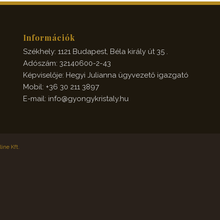
Információk
Székhely: 1121 Budapest, Béla király út 35 .
Adószám: 32140600-2-43
Képviselője: Hegyi Julianna ügyvezető igazgató
Mobil: +36 30 211 3897
E-mail: info@gyongykristaly.hu
ine Kft.