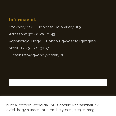
Információk
Székhely: 1121 Budapest, Béla király út 35 .
Adószám: 32140600-2-43
Képviselője: Hegyi Julianna ügyvezető igazgató
Mobil: +36 30 211 3897
E-mail: info@gyongykristaly.hu
Mint a legtöbb weboldal, Mi is cookie-kat használunk,
azért, hogy minden tartalom helyesen jelenjen meg.
© Copyright - GYÖNGY KRISTÁLY Group Kft. |
Weboldal készítés: