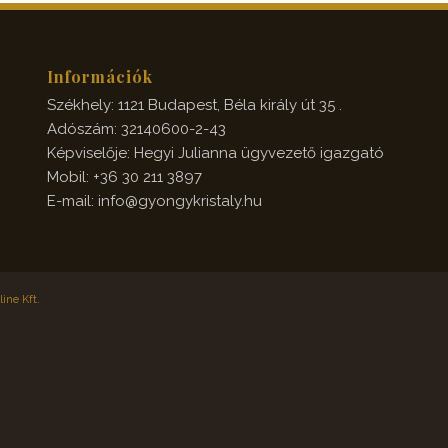
Információk
Székhely: 1121 Budapest, Béla király út 35 .
Adószám: 32140600-2-43
Képviselője: Hegyi Julianna ügyvezető igazgató
Mobil: +36 30 211 3897
E-mail: info@gyongykristaly.hu
ine Kft.