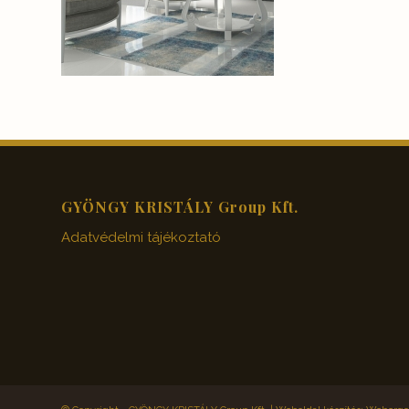
GYÖNGY KRISTÁLY Group Kft.
Adatvédelmi tájékoztató