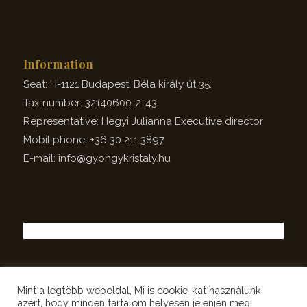
Information
Seat: H-1121 Budapest, Béla király út 35.
Tax number: 32140600-2-43
Representative: Hegyi Julianna Executive director
Mobil phone: +36 30 211 3897
E-mail: info@gyongykristaly.hu
Mint a legtöbb weboldal, Mi is cookie-kat használunk,
azért, hogy minden tartalom helyesen jelenjen meg.