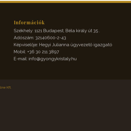
Információk
Székhely: 1121 Budapest, Béla király út 35 .
Adószám: 32140600-2-43
Képviselője: Hegyi Julianna ügyvezető igazgató
Mobil: +36 30 211 3897
E-mail: info@gyongykristaly.hu
ine Kft.