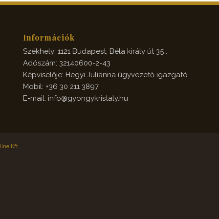
Információk
Székhely: 1121 Budapest, Béla király út 35 .
Adószám: 32140600-2-43
Képviselője: Hegyi Julianna ügyvezető igazgató
Mobil: +36 30 211 3897
E-mail: info@gyongykristaly.hu
ine Kft.