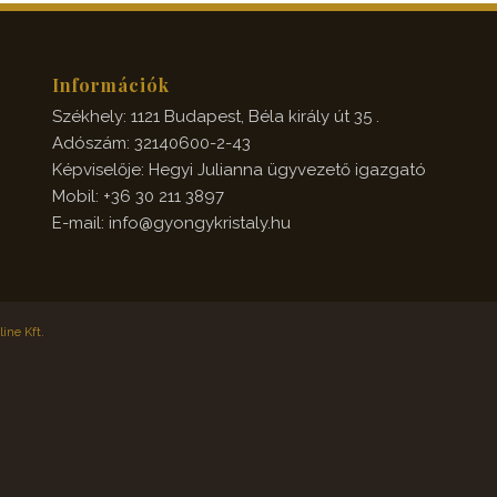
Információk
Székhely: 1121 Budapest, Béla király út 35 .
Adószám: 32140600-2-43
Képviselője: Hegyi Julianna ügyvezető igazgató
Mobil: +36 30 211 3897
E-mail: info@gyongykristaly.hu
ine Kft.