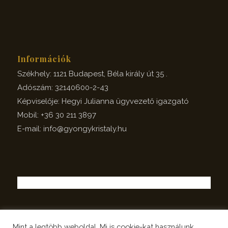
Információk
Székhely: 1121 Budapest, Béla király út 35 .
Adószám: 32140600-2-43
Képviselője: Hegyi Julianna ügyvezető igazgató
Mobil: +36 30 211 3897
E-mail: info@gyongykristaly.hu
Mint a legtöbb weboldal, Mi is cookie-kat használunk,