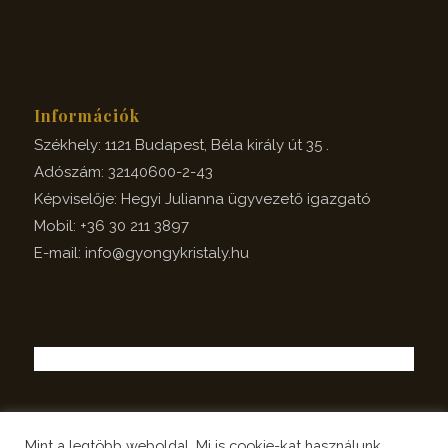
Információk
Székhely: 1121 Budapest, Béla király út 35 .
Adószám: 32140600-2-43
Képviselője: Hegyi Julianna ügyvezető igazgató
Mobil: +36 30 211 3897
E-mail: info@gyongykristaly.hu
Mint a legtöbb weboldal, Mi is cookie-kat használunk,