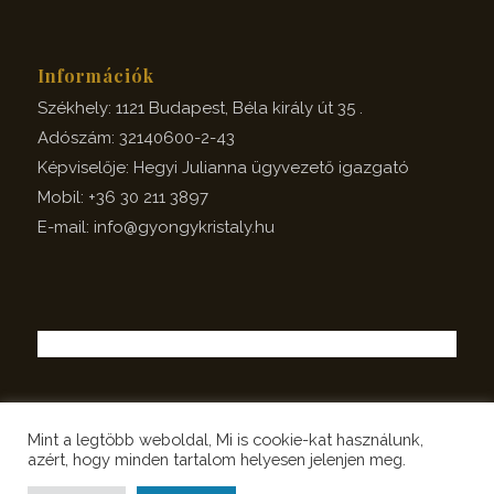
Információk
Székhely: 1121 Budapest, Béla király út 35 .
Adószám: 32140600-2-43
Képviselője: Hegyi Julianna ügyvezető igazgató
Mobil: +36 30 211 3897
E-mail: info@gyongykristaly.hu
Mint a legtöbb weboldal, Mi is cookie-kat használunk,
azért, hogy minden tartalom helyesen jelenjen meg.
© Copyright - GYÖNGY KRISTÁLY Group Kft. |
Weboldal készítés: